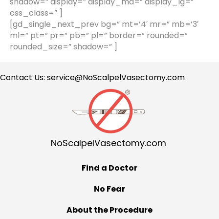
shadow=” display=” display_md=” display_lg=”
css_class=” ]
[gd_single_next_prev bg=” mt=’4′ mr=” mb=’3′
ml=” pt=” pr=” pb=” pl=” border=” rounded=”
rounded_size=” shadow=” ]
Contact Us:
service@NoScalpelVasectomy.com
NoScalpelVasectomy.com
Find a Doctor
No Fear
About the Procedure