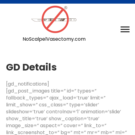
NoScalpelVasectomy.com
GD Details
[gd_notifications]
[gd_post_images title=” id=” types=”
fallback_types=” ajax_load=’true’ limit=”
limit_show=” css_class=” type=’slider’
slideshow=’true’ controlnav=’1′ animation=’slide’
show_title=’true’ show_caption=’true’
image_size=” aspect=” cover=” link_to=”
link_screenshot_to=” bg=” mt=” mr=” mb=” ml=”