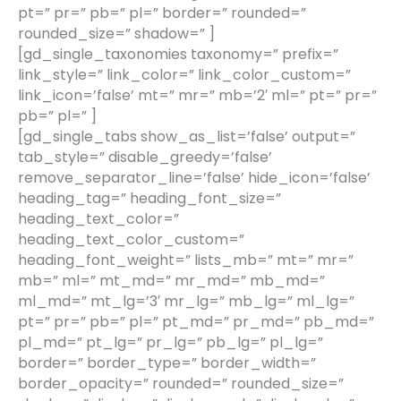
pt=” pr=” pb=” pl=” border=” rounded=”
rounded_size=” shadow=” ]
[gd_single_taxonomies taxonomy=” prefix=”
link_style=” link_color=” link_color_custom=”
link_icon=’false’ mt=” mr=” mb=’2′ ml=” pt=” pr=”
pb=” pl=” ]
[gd_single_tabs show_as_list=’false’ output=”
tab_style=” disable_greedy=’false’
remove_separator_line=’false’ hide_icon=’false’
heading_tag=” heading_font_size=”
heading_text_color=”
heading_text_color_custom=”
heading_font_weight=” lists_mb=” mt=” mr=”
mb=” ml=” mt_md=” mr_md=” mb_md=”
ml_md=” mt_lg=’3′ mr_lg=” mb_lg=” ml_lg=”
pt=” pr=” pb=” pl=” pt_md=” pr_md=” pb_md=”
pl_md=” pt_lg=” pr_lg=” pb_lg=” pl_lg=”
border=” border_type=” border_width=”
border_opacity=” rounded=” rounded_size=”